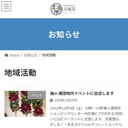
コ
ナ
ン
ビ
テ
ゲ
ン
ー
ツ
シ
へ
ョ
お知らせ
ス
ン
キ
に
ッ
移
プ
動
home
お知らせ
地域活動
地域活動
袖ヶ浦団地内イベントに出店します
イベント
2023年11月29日
2023年12月9日（土）10時～15時 袖ヶ浦団地
ショッピングセンター内広場にて行われる 団地
いどばたマーケットに出店します。 天風堂は、
おしるこ・あまざけ X'masデコレーションだん